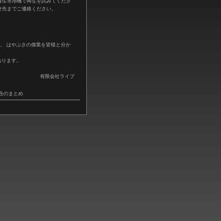
再生専用機で再生を試みてくださ
せ先までご連絡ください。
版を通して、 はやぶさの偉業を皆様と分か
ております。
有限会社ライブ
不具合のまとめ