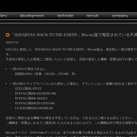
「HAYABUSA -BACK TO THE EARTH-」Blu-ray版で報告されてい
2010/7/13
6月11日に発売した「HAYABUSA -BACK TO THE EARTH-」Blu-ray版は、再生時に一
す。
不具合が発生したお客様にご報告いただいた症状と、症状の発生した機種・型番は以下の通り
一部のPS3で再生できない。
・ 初期型のPS3（型番：CECHA，CECHB，等）
一部のBDドライブでパソコンから再生した場合に、マウントしない／画像が乱れる／途中で
・ 日立LG製HL-DT-ST
・ BUFFALO製BR-H1016FBS-BK
・ BUFFALO製BR-X816U2
・ BUFFALO製BR3D-12FBS-BK
・ I-O DATA製BRD-SH10BLEK
症状のご報告のある機種での再生を予定している方は、できるだけご購入をお控えください。
（機種名・型番はこれまでご報告頂いたものをまとめたもので、この機種以外で再生を保障す
Blu-rayディスク・DVD-Videoディスクは、全ての再生機での再生を保証されているものでは