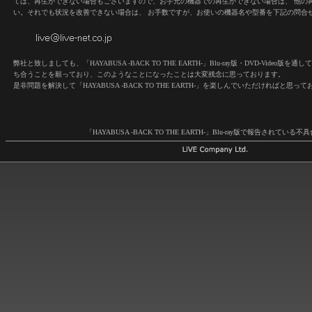
ては、再生ができない場合もございますので、お手元の機器での再生ができない場合は、 他の
い。それでも状況を改善できない場合は、 お手数ですが、お使いの機器名や型番を下記の問合
弊社と致しましても、「HAYABUSA -BACK TO THE EARTH-」Blu-ray版・DVD-Video
ち合うことを願っており、このようなことになったことは大変残念に思っております。
是非問題を解決して「HAYABUSA -BACK TO THE EARTH-」を楽しんでいただければと思っ
「HAYABUSA -BACK TO THE EARTH-」Blu-ray版で報告されている