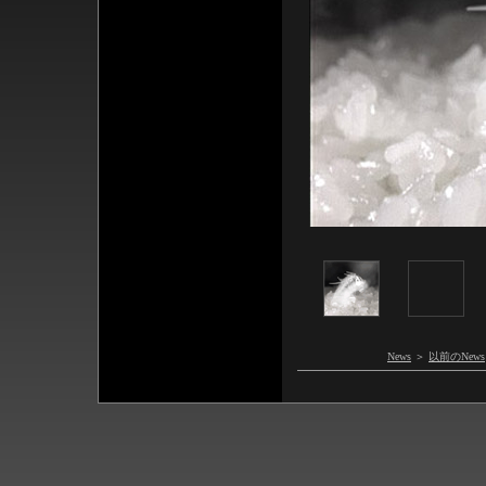
News
＞
以前のNews